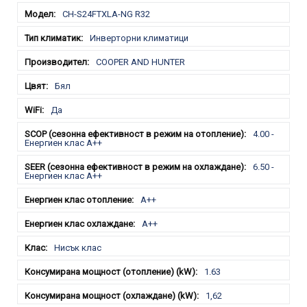
CH-S24FTXLA-NG R32
Инверторни климатици
COOPER AND HUNTER
Бял
Да
4.00 -
Енергиен клас A++
6.50 -
Енергиен клас A++
A++
A++
Нисък клас
1.63
1,62