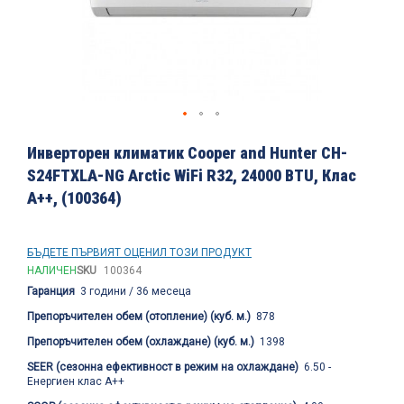
Преминете
към
Инверторен климатик Cooper and Hunter CH-
началото
S24FTXLA-NG Arctic WiFi R32, 24000 BTU, Клас
на
A++, (100364)
галерия
със
снимки
БЪДЕТЕ ПЪРВИЯТ ОЦЕНИЛ ТОЗИ ПРОДУКТ
НАЛИЧЕН
SKU
100364
Гаранция
3 години / 36 месеца
Препоръчителен обем (отопление) (куб. м.)
878
Препоръчителен обем (охлаждане) (куб. м.)
1398
SEER (сезонна ефективност в режим на охлаждане)
6.50 -
Енергиен клас A++