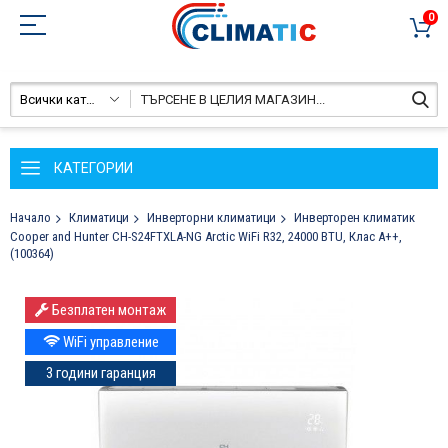
0
Всички категории
КАТЕГОРИИ
Начало
Климатици
Инверторни климатици
Инверторен климатик
Cooper and Hunter CH-S24FTXLA-NG Arctic WiFi R32, 24000 BTU, Клас A++,
(100364)
Преминете
Безплатен монтаж
към
края
WiFi управление
на
3 години гаранция
галерията
на
изображенията