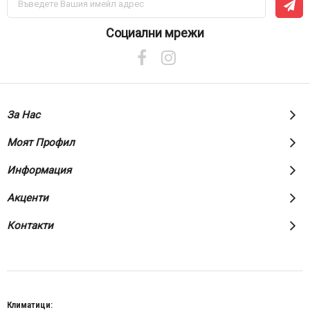
се
за
нашия
Социални мрежи
е-
бюлетин:
За Нас
Моят Профил
Информация
Акценти
Контакти
Климатици: