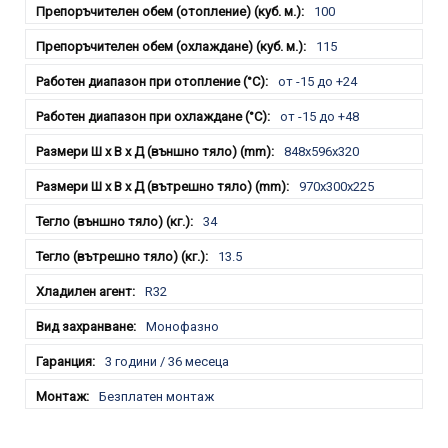
100
115
от -15 до +24
от -15 до +48
848x596x320
970x300x225
34
13.5
R32
Монофазно
3 години / 36 месеца
Безплатен монтаж