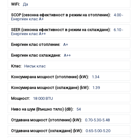
Да
4.00 -
Енергиен клас A+
6.10 -
Енергиен клас A++
A+
A++
Нисък клас
1.34
1.39
18 000 BTU
54
0.70-5.30-5.48
0.65-5.00-5.20