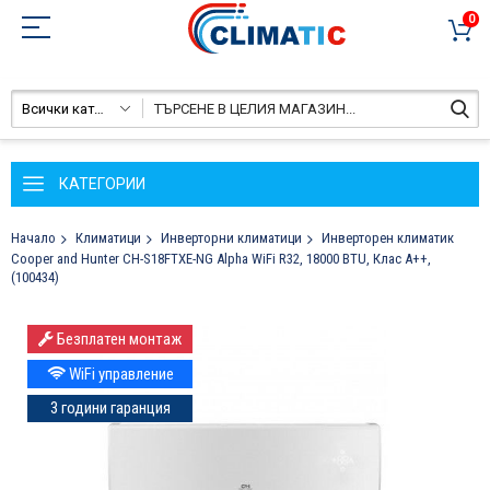
0
Всички категории
КАТЕГОРИИ
Начало
Климатици
Инверторни климатици
Инверторен климатик
Cooper and Hunter CH-S18FTXE-NG Alpha WiFi R32, 18000 BTU, Клас A++,
(100434)
Преминете
Безплатен монтаж
към
края
WiFi управление
на
3 години гаранция
галерията
на
изображенията