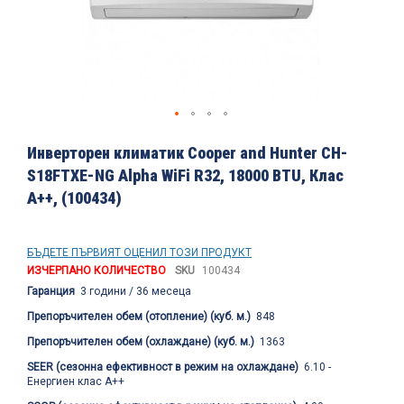
Преминете
към
Инверторен климатик Cooper and Hunter CH-
началото
S18FTXE-NG Alpha WiFi R32, 18000 BTU, Клас
на
A++, (100434)
галерия
със
снимки
БЪДЕТЕ ПЪРВИЯТ ОЦЕНИЛ ТОЗИ ПРОДУКТ
ИЗЧЕРПАНО КОЛИЧЕСТВО
SKU
100434
Гаранция
3 години / 36 месеца
Препоръчителен обем (отопление) (куб. м.)
848
Препоръчителен обем (охлаждане) (куб. м.)
1363
SEER (сезонна ефективност в режим на охлаждане)
6.10 -
Енергиен клас A++