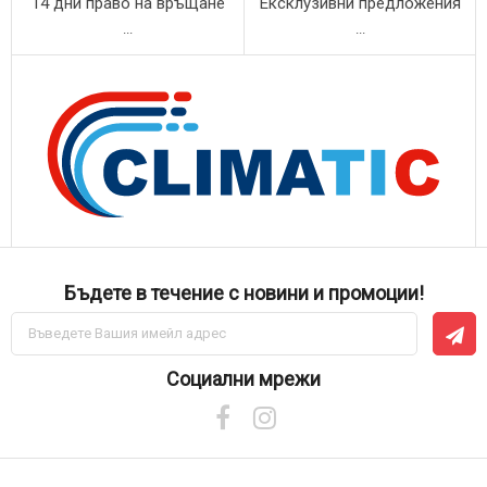
14 дни право на връщане
Ексклузивни предложения
...
...
Бъдете в течение с новини и промоции!
Абонирай
се
за
нашия
Социални мрежи
е-
бюлетин: