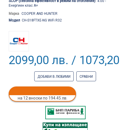
SCOP (сезонна ефективност в режим на отопление)
4.00 -
Енергиен клас A+
Марка
COOPER AND HUNTER
Модел
CH-S18FTXE-NG WiFi R32
2099,00 лв. / 1073,20 €
ДОБАВИ В ЛЮБИМИ
СРАВНИ
на 12 вноски по 194.45 лв.