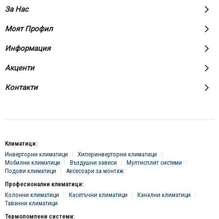
За Нас
Моят Профил
Информация
Акценти
Контакти
Климатици:
Инверторни климатици
Хиперинверторни климатици
Мобилни климатици
Въздушни завеси
Мултисплит системи
Подови климатици
Аксесоари за монтаж
Професионални климатици:
Колонни климатици
Касетъчни климатици
Канални климатици
Таванни климатици
Термопомпени системи: