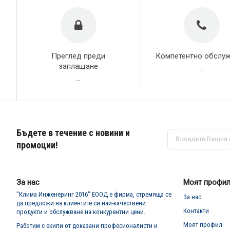
Преглед преди
Компетентно обслу
заплащане
...
...
Бъдете в течение с новини и
Абонирай
се
промоции!
за
нашия
е-
бюлетин:
За нас
Моят профи
"Клима Инженеринг 2016" ЕООД е фирма, стремяща се
За нас
да предложи на клиентите си най-качествени
Контакти
продукти и обслужване на конкурентни цени.
Моят профил
Работим с екипи от доказани професионалисти и