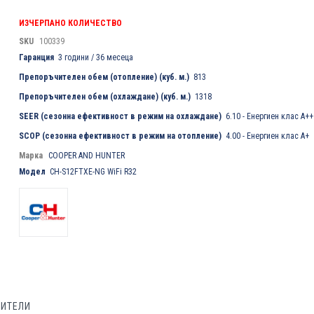
ИЗЧЕРПАНО КОЛИЧЕСТВО
SKU
100339
Гаранция
3 години / 36 месеца
Препоръчителен обем (отопление) (куб. м.)
813
Препоръчителен обем (охлаждане) (куб. м.)
1318
SEER (сезонна ефективност в режим на охлаждане)
6.10 - Енергиен клас A++
SCOP (сезонна ефективност в режим на отопление)
4.00 - Енергиен клас A+
Марка
COOPER AND HUNTER
Модел
CH-S12FTXE-NG WiFi R32
БИТЕЛИ