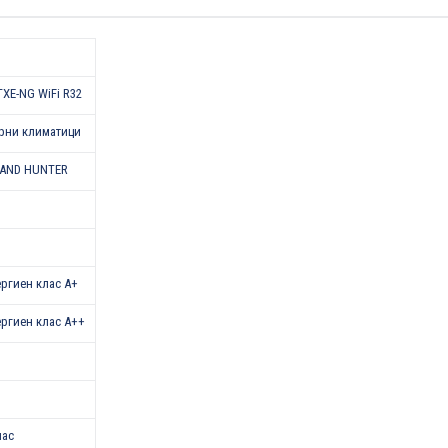
XE-NG WiFi R32
рни климатици
AND HUNTER
нергиен клас A+
нергиен клас A++
лас