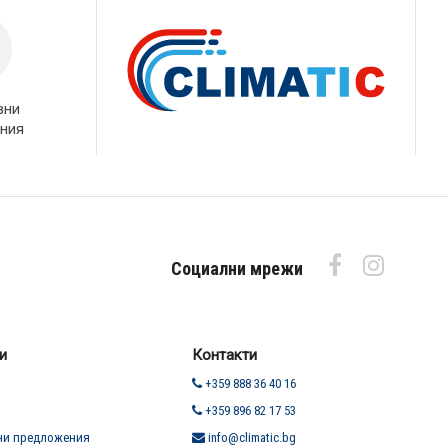
вни
ния
Социални мрежи
и
Контакти
+359 888 36 40 16
+359 896 82 17 53
ни предложения
info@climatic.bg