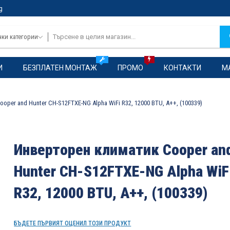
g
чки категории
И
БЕЗПЛАТЕН МОНТАЖ
ПРОМО
КОНТАКТИ
М
per and Hunter CH-S12FTXE-NG Alpha WiFi R32, 12000 BTU, A++, (100339)
Инверторен климатик Cooper an
Hunter CH-S12FTXE-NG Alpha WiF
R32, 12000 BTU, A++, (100339)
БЪДЕТЕ ПЪРВИЯТ ОЦЕНИЛ ТОЗИ ПРОДУКТ