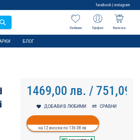
facebook
|
instagram
Любими
Профил
Количка
АРКИ
БЛОГ
1469,00 лв. / 751,09 €
d
i
ДОБАВИ В ЛЮБИМИ
СРАВНИ
на 12 вноски по 136.08 лв.