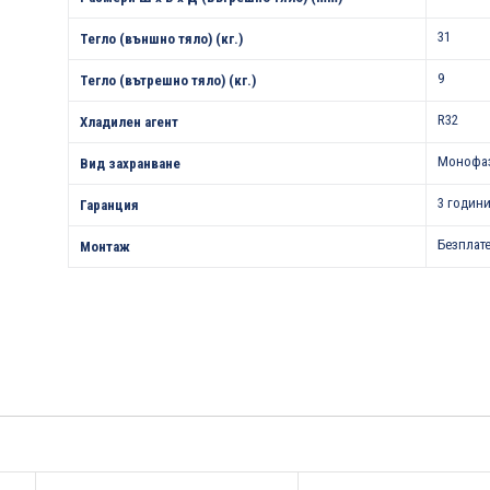
31
Тегло (външно тяло) (кг.)
9
Тегло (вътрешно тяло) (кг.)
R32
Хладилен агент
Монофа
Вид захранване
3 години
Гаранция
Безплат
Монтаж