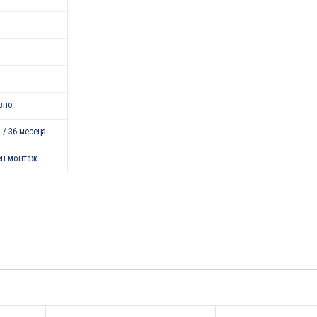
зно
 / 36 месеца
ен монтаж