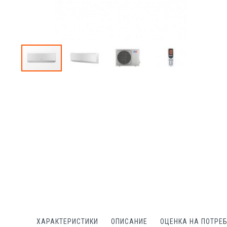
Преминете
към
началото
на
галерия
със
снимки
ХАРАКТЕРИСТИКИ
ОПИСАНИЕ
ОЦЕНКА НА ПОТРЕ