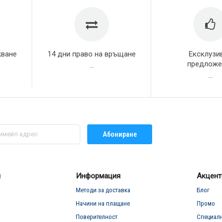
жване
14 дни право на връщане
Ексклузи
предложе
...
...
Абониране
л
Информация
Акцент
Методи за доставка
Блог
Начини на плащане
Промо
Поверителност
Специал