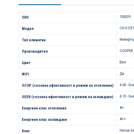
Характеристики
100339
SKU
CH-S12FT
Модел
Инверто
Тип климатик
COOPER 
Производител
Бял
Цвят
Да
WiFi
4.00 - Е
SCOP (сезонна ефективност в режим на отопление)
6.10 - Е
SEER (сезонна ефективност в режим на охлаждане)
A+
Енергиен клас отопление
A++
Енергиен клас охлаждане
Нисък к
Клас