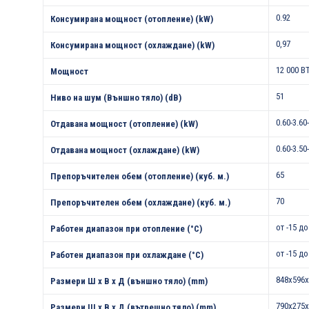
0.92
Консумирана мощност (отопление) (kW)
0,97
Консумирана мощност (охлаждане) (kW)
12 000 B
Мощност
51
Ниво на шум (Външно тяло) (dB)
0.60-3.60
Отдавана мощност (отопление) (kW)
0.60-3.50
Отдавана мощност (охлаждане) (kW)
65
Препоръчителен обем (отопление) (куб. м.)
70
Препоръчителен обем (охлаждане) (куб. м.)
от -15 до
Работен диапазон при отопление (°С)
от -15 до
Работен диапазон при охлаждане (°С)
848x596x
Размери Ш х В х Д (външно тяло) (mm)
790x275x
Размери Ш х В х Д (вътрешно тяло) (mm)