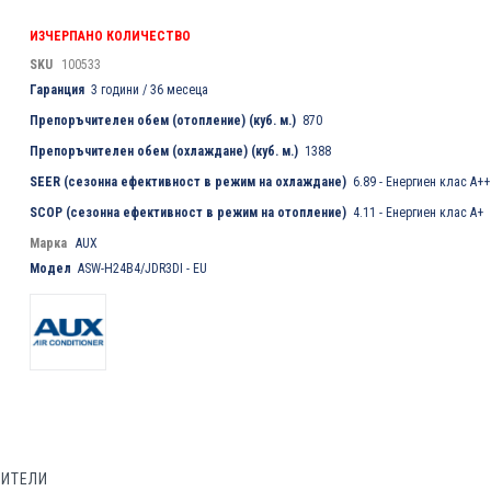
ИЗЧЕРПАНО КОЛИЧЕСТВО
SKU
100533
Гаранция
3 години / 36 месеца
Препоръчителен обем (отопление) (куб. м.)
870
Препоръчителен обем (охлаждане) (куб. м.)
1388
SEER (сезонна ефективност в режим на охлаждане)
6.89 - Енергиен клас А++
SCOP (сезонна ефективност в режим на отопление)
4.11 - Енергиен клас А+
Марка
AUX
Модел
ASW-H24B4/JDR3DI - EU
БИТЕЛИ