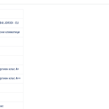
4/JDR3DI - EU
рни климатици
нергиен клас А+
нергиен клас А++
лас