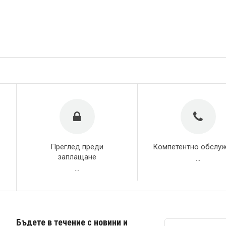
Преглед преди
Компетентно обслу
заплащане
...
...
Бъдете в течение с новини и
Абонирай