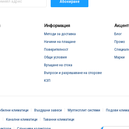
Абониране
л
Информация
Акцент
Методи за доставка
Блог
Начини на плащане
Промо
Поверителност
Специал
Общи условия
Марки
Връщане на стока
Въпроси и разрешаване на спорове
КЗП
билни климатици
Въздушни завеси
Мултисплит системи
Подови клима
и
Канални климатици
Таванни климатици
вектори
Слънчеви колектори