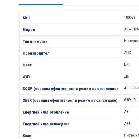
Характеристики
100533
SKU
ASW-H24B
Модел
Инверто
Тип климатик
AUX
Производител
Бял
Цвят
Да
WiFi
4.11 - Е
SCOP (сезонна ефективност в режим на отопление)
6.89 - Е
SEER (сезонна ефективност в режим на охлаждане)
A+
Енергиен клас отопление
A++
Енергиен клас охлаждане
Нисък к
Клас