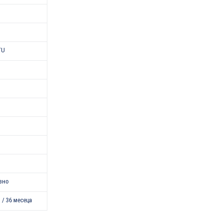
TU
зно
 / 36 месеца