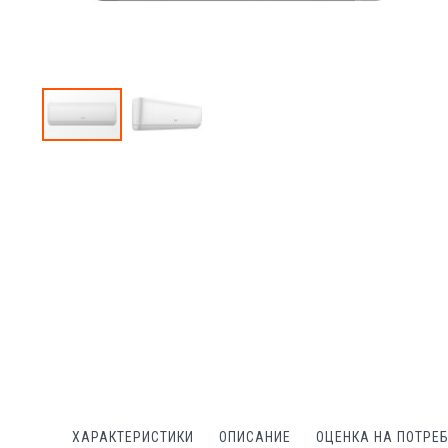
Преминете
към
началото
на
галерия
със
снимки
ХАРАКТЕРИСТИКИ
ОПИСАНИЕ
ОЦЕНКА НА ПОТРЕ