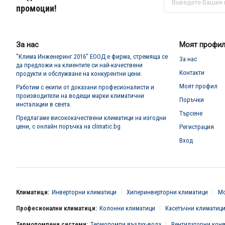
се
промоции!
за
нашия
е-
бюлетин:
За нас
Моят профи
"Клима Инженеринг 2016" ЕООД е фирма, стремяща се
За нас
да предложи на клиентите си най-качествени
Контакти
продукти и обслужване на конкурентни цени.
Моят профил
Работим с екипи от доказани професионалисти и
производители на водещи марки климатични
Поръчки
инсталации в света.
Търсене
Предлагаме висококачествени климатици на изгодни
цени, с онлайн поръчка на climatic.bg
Регистрация
Вход
Климатици:
Инверторни климатици
Хиперинверторни климатици
Мо
Професионални климатици:
Колонни климатици
Касетъчни климатиц
Термопомпени системи:
Термопомпи въздух-вода
Вентилаторни кон