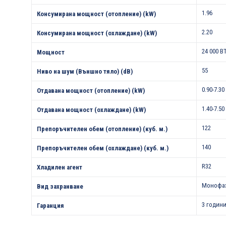
1.96
Консумирана мощност (отопление) (kW)
2.20
Консумирана мощност (охлаждане) (kW)
24 000 B
Мощност
55
Ниво на шум (Външно тяло) (dB)
0.90-7.30
Отдавана мощност (отопление) (kW)
1.40-7.50
Отдавана мощност (охлаждане) (kW)
122
Препоръчителен обем (отопление) (куб. м.)
140
Препоръчителен обем (охлаждане) (куб. м.)
R32
Хладилен агент
Монофа
Вид захранване
3 години
Гаранция