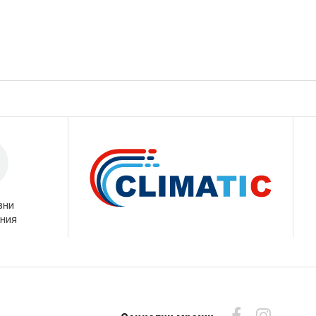
вни
ния