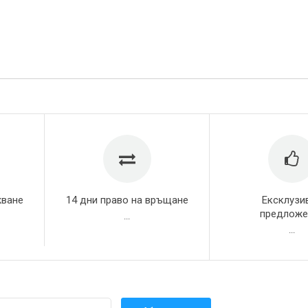
жване
14 дни право на връщане
Ексклузи
предложе
...
...