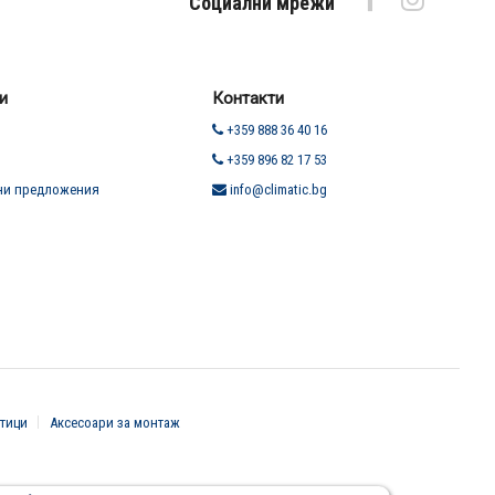
Социални мрежи
и
Контакти
+359 888 36 40 16
+359 896 82 17 53
ни предложения
info@climatic.bg
тици
Аксесоари за монтаж