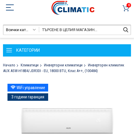
0
Всички категории
КАТЕГОРИИ
Начало
Климатици
Инверторни климатици
Инверторен климатик
AUX ASW-H18B4/JDR3DI - EU, 18000 BTU, Клас A++, (100484)
Преминете
WiFi управление
към
края
3 години гаранция
на
галерията
на
изображенията