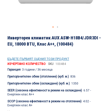
Преминете
към
Инверторен климатик AUX ASW-H18B4/JDR3DI -
началото
EU, 18000 BTU, Клас A++, (100484)
на
галерия
със
снимки
БЪДЕТЕ ПЪРВИЯТ ОЦЕНИЛ ТОЗИ ПРОДУКТ
ИЗЧЕРПАНО КОЛИЧЕСТВО
SKU
100484
Гаранция
3 години / 36 месеца
Препоръчителен обем (отопление) (куб. м.)
836
Препоръчителен обем (охлаждане) (куб. м.)
1350
SEER (сезонна ефективност в режим на охлаждане)
6.57 -
Енергиен клас А++
SCOP (сезонна ефективност в режим на отопление)
4.02 -
Енергиен клас А+