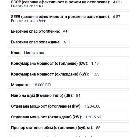
4.02 -
Енергиен клас А+
6.57 -
Енергиен клас А++
A+
A++
Нисък клас
1.49
1.65
18 000 BTU
54
1.20-6.00
1.20-5.60
88