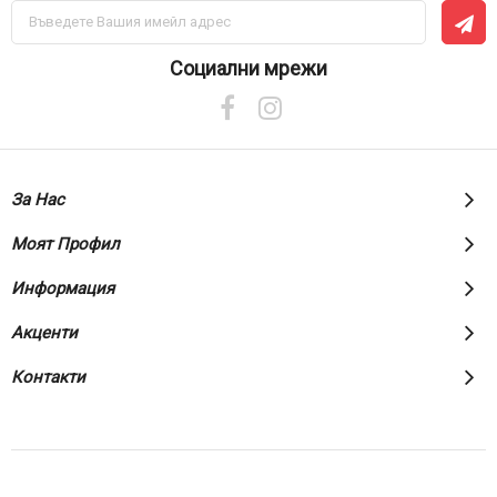
Абонирай
се
за
нашия
Социални мрежи
е-
бюлетин:
За Нас
Моят Профил
Информация
Акценти
Контакти