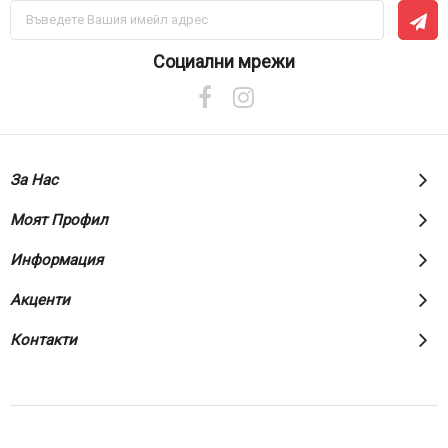
Абонирай
се
за
нашия
Социални мрежи
е-
бюлетин:
За Нас
Моят Профил
Информация
Акценти
Контакти