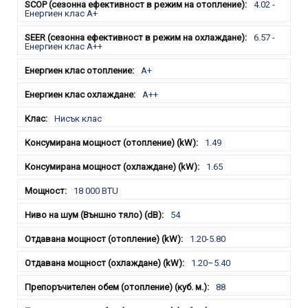
4.02 -
Енергиен клас А+
6.57 -
Енергиен клас А++
A+
A++
Нисък клас
1.49
1.65
18 000 BTU
54
1.20-5.80
1.20–5.40
88