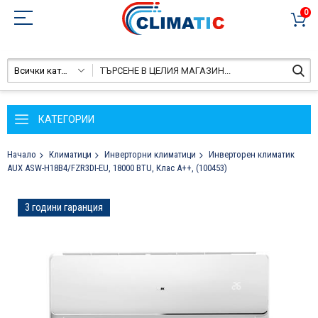
0
Всички категории
КАТЕГОРИИ
Начало
Климатици
Инверторни климатици
Инверторен климатик
AUX ASW-H18B4/FZR3DI-EU, 18000 BTU, Клас A++, (100453)
Преминете
3 години гаранция
към
края
на
галерията
на
изображенията