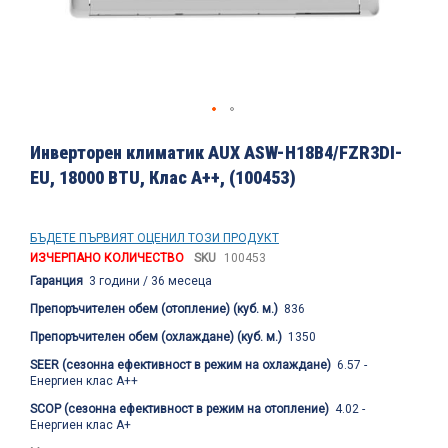
Преминете
към
Инверторен климатик AUX ASW-H18B4/FZR3DI-
началото
EU, 18000 BTU, Клас A++, (100453)
на
галерия
със
снимки
БЪДЕТЕ ПЪРВИЯТ ОЦЕНИЛ ТОЗИ ПРОДУКТ
ИЗЧЕРПАНО КОЛИЧЕСТВО
SKU
100453
Гаранция
3 години / 36 месеца
Препоръчителен обем (отопление) (куб. м.)
836
Препоръчителен обем (охлаждане) (куб. м.)
1350
SEER (сезонна ефективност в режим на охлаждане)
6.57 -
Енергиен клас А++
SCOP (сезонна ефективност в режим на отопление)
4.02 -
Енергиен клас А+