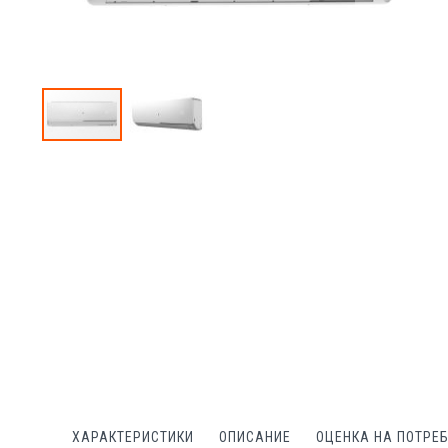
Преминете
към
началото
на
галерия
със
снимки
ХАРАКТЕРИСТИКИ
ОПИСАНИЕ
ОЦЕНКА НА ПОТРЕ