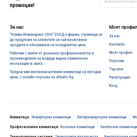
се
промоции!
за
нашия
е-
бюлетин:
За нас
Моят профи
"Клима Инженеринг 2016" ЕООД е фирма, стремяща се
За нас
да предложи на клиентите си най-качествени
Контакти
продукти и обслужване на конкурентни цени.
Моят профил
Работим с екипи от доказани професионалисти и
производители на водещи марки климатични
Поръчки
инсталации в света.
Търсене
Предлагаме висококачествени климатици на изгодни
цени, с онлайн поръчка на climatic.bg
Регистрация
Вход
Климатици:
Инверторни климатици
Хиперинверторни климатици
Мо
Професионални климатици:
Колонни климатици
Касетъчни климатиц
Термопомпени системи:
Термопомпи въздух-вода
Вентилаторни кон