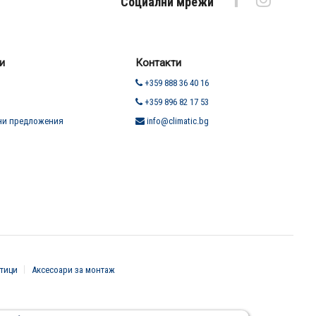
Социални мрежи
и
Контакти
+359 888 36 40 16
+359 896 82 17 53
ни предложения
info@climatic.bg
тици
Аксесоари за монтаж