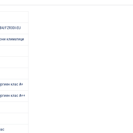
B4/FZR3DI-EU
рни климатици
нергиен клас А+
нергиен клас А++
лас