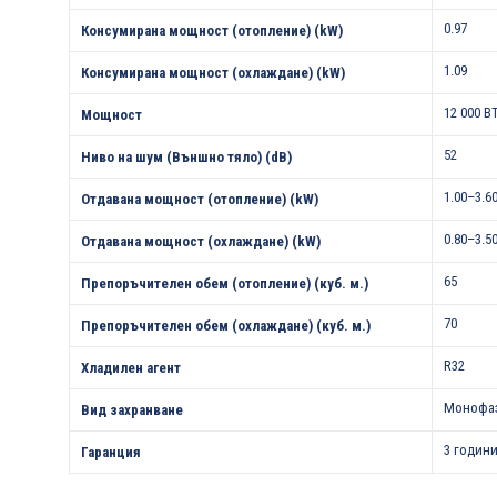
0.97
Консумирана мощност (отопление) (kW)
1.09
Консумирана мощност (охлаждане) (kW)
12 000 B
Мощност
52
Ниво на шум (Външно тяло) (dB)
1.00–3.6
Отдавана мощност (отопление) (kW)
0.80–3.5
Отдавана мощност (охлаждане) (kW)
65
Препоръчителен обем (отопление) (куб. м.)
70
Препоръчителен обем (охлаждане) (куб. м.)
R32
Хладилен агент
Монофа
Вид захранване
3 години
Гаранция