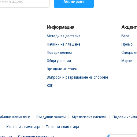
Абониране
л
Информация
Акцент
Методи за доставка
Блог
Начини на плащане
Промо
Поверителност
Специал
Общи условия
Марки
Връщане на стока
Въпроси и разрешаване на спорове
КЗП
билни климатици
Въздушни завеси
Мултисплит системи
Подови клима
и
Канални климатици
Таванни климатици
вектори
Слънчеви колектори