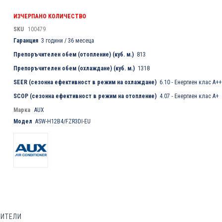
ИЗЧЕРПАНО КОЛИЧЕСТВО
SKU
100479
Гаранция
3 години / 36 месеца
Препоръчителен обем (отопление) (куб. м.)
813
Препоръчителен обем (охлаждане) (куб. м.)
1318
SEER (сезонна ефективност в режим на охлаждане)
6.10 - Енергиен клас А++
SCOP (сезонна ефективност в режим на отопление)
4.07 - Енергиен клас А+
Марка
AUX
Модел
ASW-H12B4/FZR3DI-EU
БИТЕЛИ