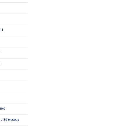
TU
0
0
зно
 / 36 месеца