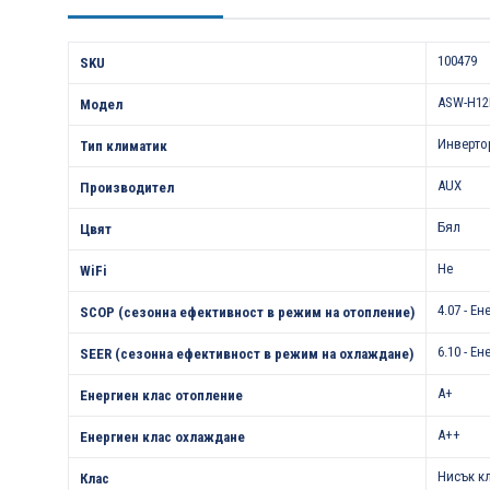
Характеристики
100479
SKU
ASW-H12
Модел
Инверто
Тип климатик
AUX
Производител
Бял
Цвят
Не
WiFi
4.07 - Е
SCOP (сезонна ефективност в режим на отопление)
6.10 - Е
SEER (сезонна ефективност в режим на охлаждане)
A+
Енергиен клас отопление
A++
Енергиен клас охлаждане
Нисък к
Клас