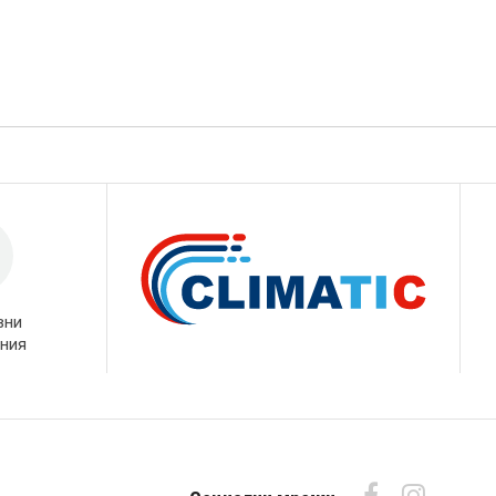
вни
ния