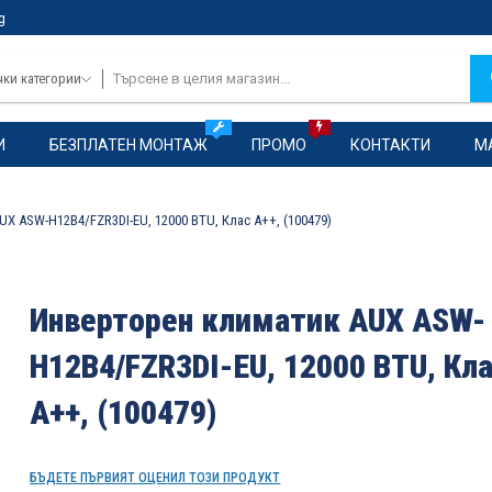
g
чки категории
И
БЕЗПЛАТЕН МОНТАЖ
ПРОМО
КОНТАКТИ
М
X ASW-H12B4/FZR3DI-EU, 12000 BTU, Клас A++, (100479)
Инверторен климатик AUX ASW-
H12B4/FZR3DI-EU, 12000 BTU, Кл
A++, (100479)
БЪДЕТЕ ПЪРВИЯТ ОЦЕНИЛ ТОЗИ ПРОДУКТ