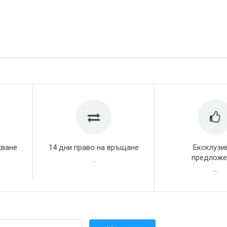
жване
14 дни право на връщане
Ексклузи
предложе
...
...