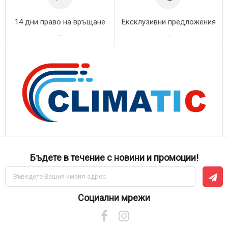
14 дни право на връщане
Ексклузивни предложения
...
...
Бъдете в течение с новини и промоции!
Абонирай
се
за
нашия
Социални мрежи
е-
бюлетин: