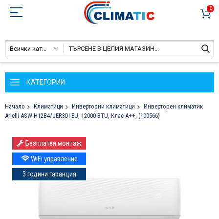
0
Всички категории
КАТЕГОРИИ
Начало
Климатици
Инверторни климатици
Инверторен климатик
Arielli ASW-H12B4/JER3DI-EU, 12000 BTU, Клас A++, (100566)
Преминете
Безплатен монтаж
към
края
WiFi управление
на
3 години гаранция
галерията
на
изображенията