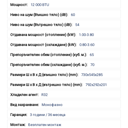
12 000 BTU
60
54
1.00-3.80
0.80-3.60
65
70
730х545х285
792x292x201
R32
Монофазно
3 години / 36 месеца
Безплатен монтаж