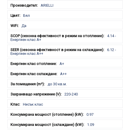
ARIELLI
Бял
Да
4.14 -
Енергиен клас A+
6.12 -
Енергиен клас A++
A+
A++
до 30 кв.м.
220-240
Нисък клас
0.97
1.09