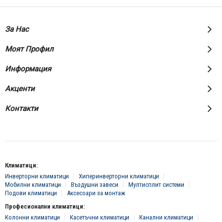
За Нас
Моят Профил
Информация
Акценти
Контакти
Климатици:
Инверторни климатици
Хиперинверторни климатици
Мобилни климатици
Въздушни завеси
Мултисплит системи
Подови климатици
Аксесоари за монтаж
Професионални климатици:
Колонни климатици
Касетъчни климатици
Канални климатици