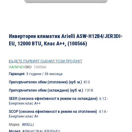
Преминете
към
Инверторен климатик Arielli ASW-H12B4/JER3DI-
началото
EU, 12000 BTU, Клас A++, (100566)
на
галерия
със
снимки
БЪДЕТЕ ПЪРВИЯТ ОЦЕНИЛ ТОЗИ ПРОДУКТ
НАЛИЧЕН
SKU
100566
Гаранция
3 години / 36 месеца
Препоръчителен обем (отопление) (куб. м.)
813
Препоръчителен обем (охлаждане) (куб. м.)
1318
SEER (сезонна ефективност в режим на охлаждане)
6.12 -
Енергиен клас A++
SCOP (сезонна ефективност в режим на отопление)
4.14 -
Енергиен клас A+
Марка
ARIELLI
Модел
ASW-H12B4/JER3DI-EU