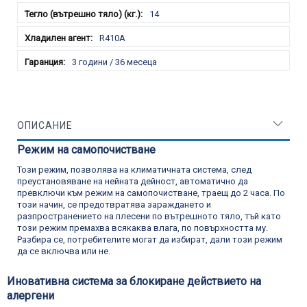
14
R410A
3 години / 36 месеца
ОПИСАНИЕ
Режим на самопочистване
Този режим, позволява на климатичната система, след
преустановяване на нейната дейност, автоматично да
превключи към режим на самопочистване, траещ до 2 часа. По
този начин, се предотвратява зараждането и
разпространението на плесени по вътрешното тяло, тъй като
този режим премахва всякаква влага, по повърхността му.
Разбира се, потребителите могат да избират, дали този режим
да се включва или не.
Иновативна система за блокиране действието на
алергени