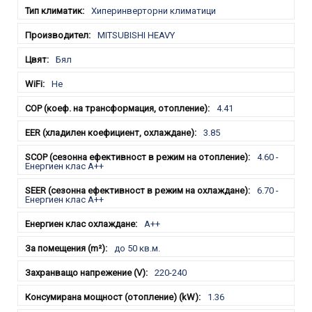
Хиперинверторни климатици
MITSUBISHI HEAVY
Бял
Не
4.41
3.85
4.60 -
Енергиен клас А++
6.70 -
Енергиен клас А++
A++
до 50 кв.м.
220-240
1.36