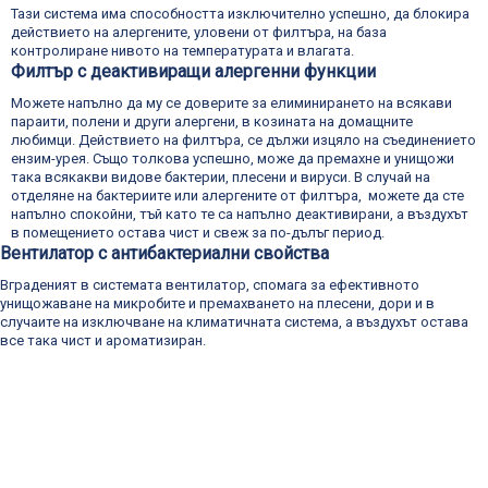
Тази система има способността изключително успешно, да блокира
действието на алергените, уловени от филтъра, на база
контролиране нивото на температурата и влагата.
Филтър с деактивиращи алергенни функции
Можете напълно да му се доверите за елиминирането на всякави
параити, полени и други алергени, в козината на домащните
любимци. Действието на филтъра, се дължи изцяло на съединението
ензим-урея. Също толкова успешно, може да премахне и унищожи
така всякакви видове бактерии, плесени и вируси. В случай на
отделяне на бактериите или алергените от филтъра, можете да сте
напълно спокойни, тъй като те са напълно деактивирани, а въздухът
в помещението остава чист и свеж за по-дълъг период.
Вентилатор с антибактериални свойства
Вграденият в системата вентилатор, спомага за ефективното
унищожаване на микробите и премахването на плесени, дори и в
случаите на изключване на климатичната система, а въздухът остава
все така чист и ароматизиран.