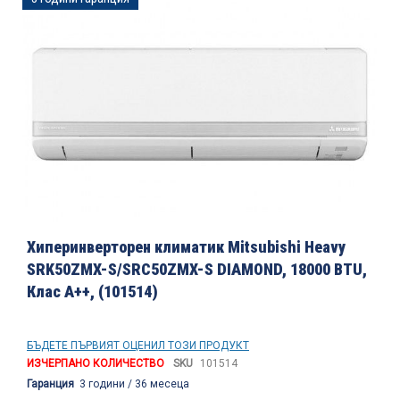
към
края
на
галерията
на
изображенията
Преминете
към
Хиперинверторен климатик Mitsubishi Heavy
началото
SRK50ZMX-S/SRC50ZMX-S DIAMOND, 18000 BTU,
на
Клас A++, (101514)
галерия
със
снимки
БЪДЕТЕ ПЪРВИЯТ ОЦЕНИЛ ТОЗИ ПРОДУКТ
ИЗЧЕРПАНО КОЛИЧЕСТВО
SKU
101514
Гаранция
3 години / 36 месеца