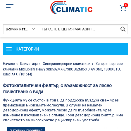
0
Всички категории
КАТЕГОРИИ
Начало
Климатици
Хиперинверторни климатици
Хиперинверторен
климатик Mitsubishi Heavy SRK50ZMX-S/SRC50ZMX-S DIAMOND, 18000 BTU,
Клас A++, (101514)
Фотокаталитичен филтър, с възможност за лесно
почистване с вода
Функцията му се състои в това, да поддържа въздуха свеж чрез
премахващи миризмите молекули. В случай на намален
дезодориращ ефект, можете лесно да го възобновите, чрез
измиване и изсушаване на слънце. Този дезодориращ филтър, има
свойството за многократно рециклиране и употреба.
Преминете
3 години гаранция