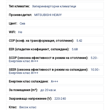
Хиперинверторни климатици
MITSUBISHI HEAVY
Сив
Не
5.42
5.68
5.20 -
Енергиен клас А+++
10.30 -
Енергиен клас А+++
A+++
до 20 кв.м.
220-240
Висок клас