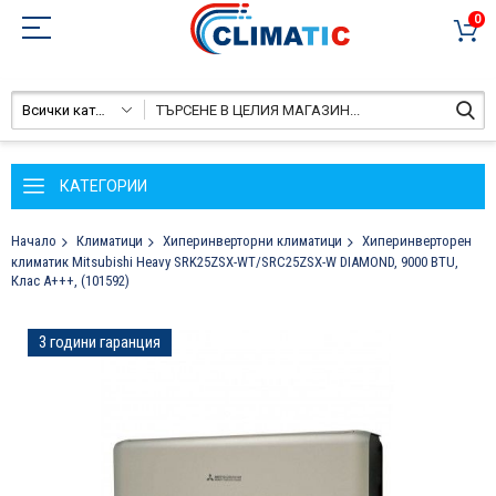
0
Всички категории
КАТЕГОРИИ
Начало
Климатици
Хиперинверторни климатици
Хиперинверторен
климатик Mitsubishi Heavy SRK25ZSX-WT/SRC25ZSX-W DIAMOND, 9000 BTU,
Клас A+++, (101592)
Преминете
3 години гаранция
към
края
на
галерията
на
изображенията