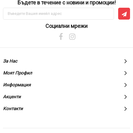
Бъдете в течение с новини и промоции!
Абонирай
се
за
нашия
Социални мрежи
е-
бюлетин:
За Нас
Моят Профил
Информация
Акценти
Контакти