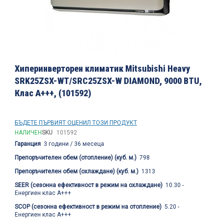
Преминете
към
Хиперинверторен климатик Mitsubishi Heavy
началото
SRK25ZSX-WT/SRC25ZSX-W DIAMOND, 9000 BTU,
на
Клас A+++, (101592)
галерия
със
снимки
БЪДЕТЕ ПЪРВИЯТ ОЦЕНИЛ ТОЗИ ПРОДУКТ
НАЛИЧЕН
SKU
101592
Гаранция
3 години / 36 месеца
Препоръчителен обем (отопление) (куб. м.)
798
Препоръчителен обем (охлаждане) (куб. м.)
1313
SEER (сезонна ефективност в режим на охлаждане)
10.30 -
Енергиен клас А+++
SCOP (сезонна ефективност в режим на отопление)
5.20 -
Енергиен клас А+++