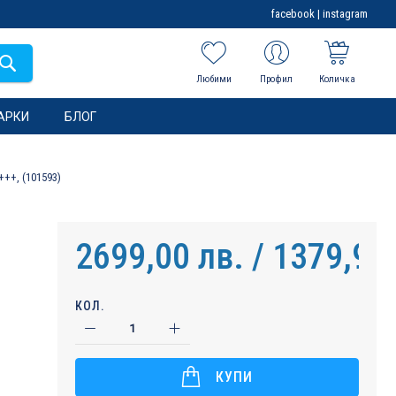
facebook
|
instagram
Любими
Профил
Количка
АРКИ
БЛОГ
++, (101593)
2699,00 лв. / 1379,98
КОЛ.
КУПИ