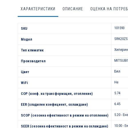
ХАРАКТЕРИСТИКИ
ОПИСАНИЕ
ОЦЕНКА НА ПОТРЕ
Характеристики
101593
SKU
SRK20ZS
Модел
Хиперин
Тип климатик
MITSUBI
Производител
Бял
Цвят
Не
WiFi
5.74
COP (коеф. на трансформация, отопление)
6.45
EER (хладилен коефициент, охлаждане)
5.20 - Е
SCOP (сезонна ефективност в режим на отопление)
10.00 - 
SEER (сезонна ефективност в режим на охлаждане)