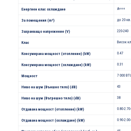
A+++
Енергиен клас охлаждане
до 20 кв
За помещения (m²)
220-240
Захранващо напрежение (V)
Висок к
Клас
0.47
Консумирана мощност (отопление) (kW)
0.31
Консумирана мощност (охлаждане) (kW)
7 000 BT
Мощност
43
Ниво на шум (Външно тяло) (dB)
38
Ниво на шум (Вътрешно тяло) (dB)
0.80-2.70
Отдавана мощност (отопление) (kW)
0.90-2.00
Отдавана мощност (охлаждане) (kW)
45