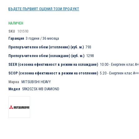
БЪДЕТЕ ПЪРВИЯТ ОЦЕНИЛ ТОЗИ ПРОДУКТ
НАЛИЧЕН
SKU
101593
Гаранция
3 години / 36 месеца
Препоръчителен обем (отопление) (куб. м.)
793
Препоръчителен обем (охлаждане) (куб. м.)
1298
SEER (сезонна ефективност в режим на охлаждане)
10.00 - Енергиен клас А
SCOP (сезонна ефективност в режим на отопление)
5.20 - Енергиен клас А+
Марка
MITSUBISHI HEAVY
Модел
SRK20ZSX-WB DIAMOND