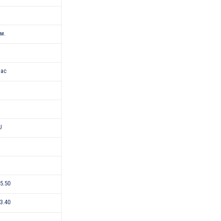
.м.
лас
U
-5.50
-3.40