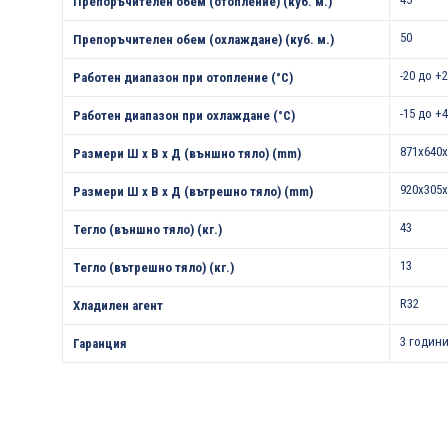
Препоръчителен обем (отопление) (куб. м.)
50
Препоръчителен обем (охлаждане) (куб. м.)
-20 до +
Работен диапазон при отопление (°С)
-15 до +
Работен диапазон при охлаждане (°С)
871x640x
Размери Ш х В х Д (външно тяло) (mm)
920x305x
Размери Ш х В х Д (вътрешно тяло) (mm)
43
Тегло (външно тяло) (кг.)
13
Тегло (вътрешно тяло) (кг.)
R32
Хладилен агент
3 години
Гаранция