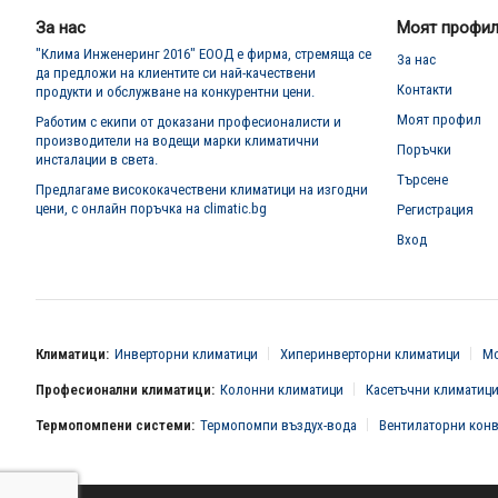
бюлетин:
За нас
Моят профи
"Клима Инженеринг 2016" ЕООД е фирма, стремяща се
За нас
да предложи на клиентите си най-качествени
Контакти
продукти и обслужване на конкурентни цени.
Моят профил
Работим с екипи от доказани професионалисти и
производители на водещи марки климатични
Поръчки
инсталации в света.
Търсене
Предлагаме висококачествени климатици на изгодни
цени, с онлайн поръчка на climatic.bg
Регистрация
Вход
Климатици:
Инверторни климатици
Хиперинверторни климатици
Мо
Професионални климатици:
Колонни климатици
Касетъчни климатиц
Термопомпени системи:
Термопомпи въздух-вода
Вентилаторни кон