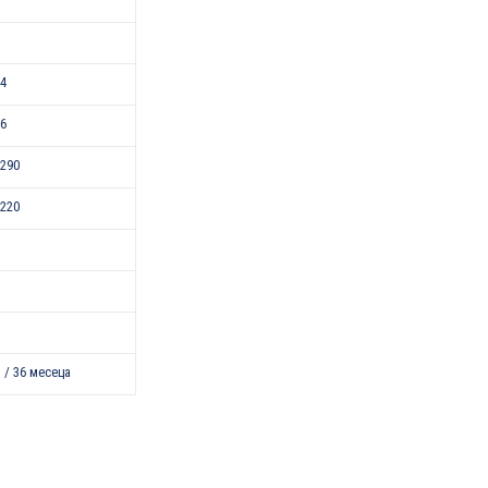
24
46
290
220
 / 36 месеца