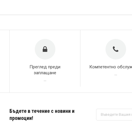
Преглед преди
Компетентно обслу
заплащане
...
...
Бъдете в течение с новини и
Абонирай
се
промоции!
за
нашия
е-