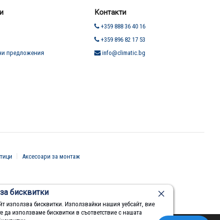
и
Контакти
+359 888 36 40 16
+359 896 82 17 53
ни предложения
info@climatic.bg
тици
Аксесоари за монтаж
за бисквитки
йт използва бисквитки. Използвайки нашия уебсайт, вие
те да използваме бисквитки в съответствие с нашата