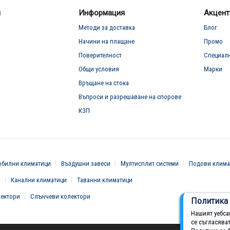
л
Информация
Акцент
Методи за доставка
Блог
Начини на плащане
Промо
Поверителност
Специал
Общи условия
Марки
Връщане на стока
Въпроси и разрешаване на спорове
КЗП
билни климатици
Въздушни завеси
Мултисплит системи
Подови клима
и
Канални климатици
Таванни климатици
вектори
Слънчеви колектори
Политика 
Нашият уебса
се съгласява