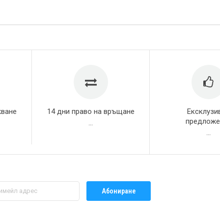
жване
14 дни право на връщане
Ексклузи
предложе
...
...
Абониране