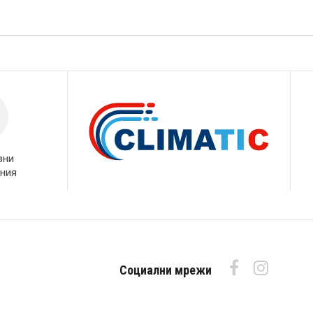
вни
ния
Социални мрежи