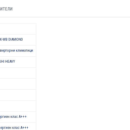
БИТЕЛИ
X-WB DIAMOND
верторни климатици
SHI HEAVY
нергиен клас А+++
Енергиен клас А+++