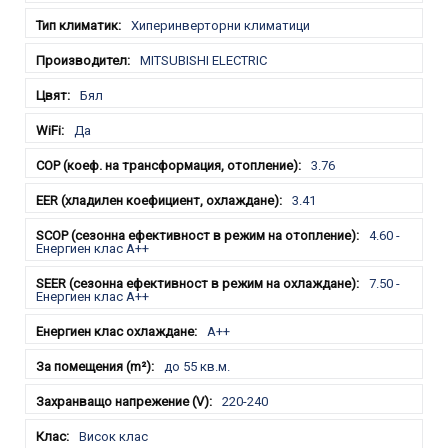
Хиперинверторни климатици
MITSUBISHI ELECTRIC
Бял
Да
3.76
3.41
4.60 -
Енергиен клас A++
7.50 -
Енергиен клас A++
A++
до 55 кв.м.
220-240
Висок клас