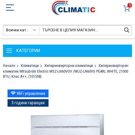
0
Всички категории
КАТЕГОРИИ
Начало
Климатици
Хиперинверторни климатици
Хиперинверторен
климатик Mitsubishi Electric MSZ-LN60VGV /MUZ-LN60VG PEARL WHITE, 21000
BTU, Клас A++, (101558)
Преминете
WiFi управление
към
края
3 години гаранция
на
галерията
на
изображенията