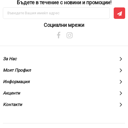
Бъдете в течение с новини и промоции!
Абонирай
се
за
нашия
Социални мрежи
е-
бюлетин:
За Нас
Моят Профил
Информация
Акценти
Контакти