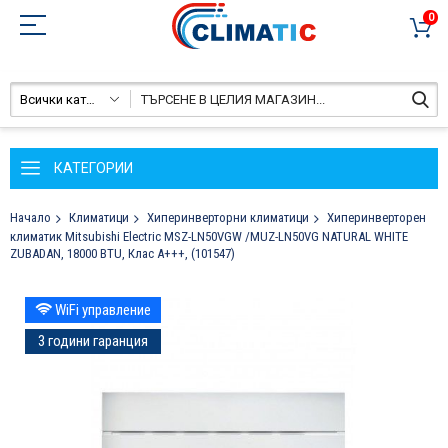
0
Всички категории
КАТЕГОРИИ
Начало
Климатици
Хиперинверторни климатици
Хиперинверторен
климатик Mitsubishi Electric MSZ-LN50VGW /MUZ-LN50VG NATURAL WHITE
ZUBADAN, 18000 BTU, Клас A+++, (101547)
Преминете
WiFi управление
към
края
3 години гаранция
на
галерията
на
изображенията