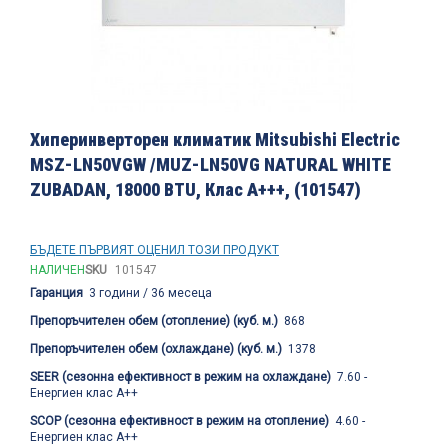
Преминете
към
Хиперинверторен климатик Mitsubishi Electric
началото
MSZ-LN50VGW /MUZ-LN50VG NATURAL WHITE
на
ZUBADAN, 18000 BTU, Клас A+++, (101547)
галерия
със
снимки
БЪДЕТЕ ПЪРВИЯТ ОЦЕНИЛ ТОЗИ ПРОДУКТ
НАЛИЧЕН
SKU
101547
Гаранция
3 години / 36 месеца
Препоръчителен обем (отопление) (куб. м.)
868
Препоръчителен обем (охлаждане) (куб. м.)
1378
SEER (сезонна ефективност в режим на охлаждане)
7.60 -
Енергиен клас A++
SCOP (сезонна ефективност в режим на отопление)
4.60 -
Енергиен клас A++