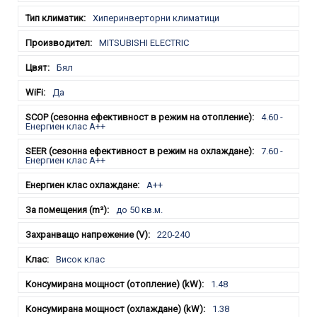
Хиперинверторни климатици
MITSUBISHI ELECTRIC
Бял
Да
4.60 -
Енергиен клас A++
7.60 -
Енергиен клас A++
A++
до 50 кв.м.
220-240
Висок клас
1.48
1.38