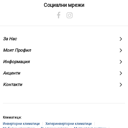
нашия
Социални мрежи
е-
бюлетин:
За Нас
Моят Профил
Информация
Акценти
Контакти
Климатици:
Инверторни климатици
Хиперинверторни климатици