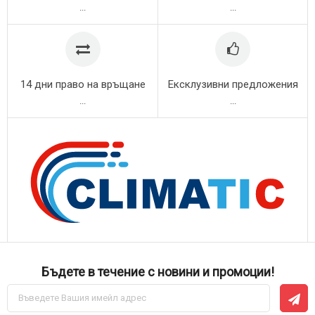
...
...
14 дни право на връщане
Ексклузивни предложения
...
...
Бъдете в течение с новини и промоции!
Абонирай
се
за