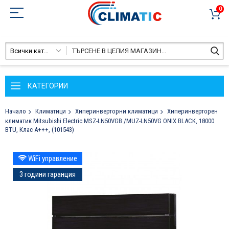
0
Всички категории
КАТЕГОРИИ
Начало
Климатици
Хиперинверторни климатици
Хиперинверторен
климатик Mitsubishi Electric MSZ-LN50VGB /MUZ-LN50VG ONIX BLACK, 18000
BTU, Клас A+++, (101543)
Преминете
WiFi управление
към
края
3 години гаранция
на
галерията
на
изображенията