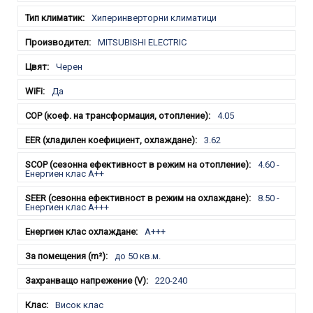
Хиперинверторни климатици
MITSUBISHI ELECTRIC
Черен
Да
4.05
3.62
4.60 -
Енергиен клас A++
8.50 -
Енергиен клас A+++
A+++
до 50 кв.м.
220-240
Висок клас