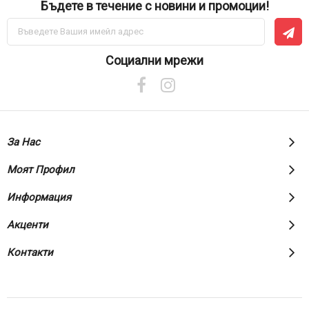
Бъдете в течение с новини и промоции!
Абонирай
се
за
нашия
Социални мрежи
е-
бюлетин:
За Нас
Моят Профил
Информация
Акценти
Контакти