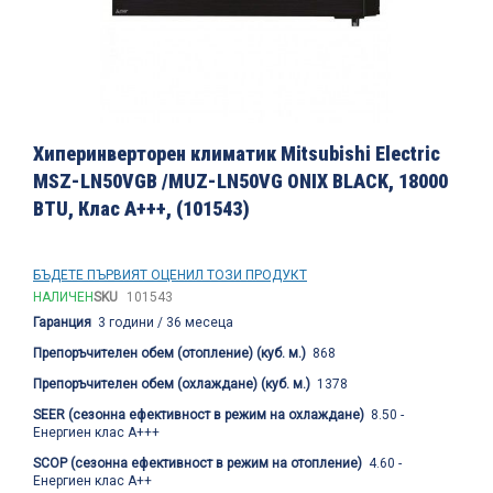
Преминете
към
Хиперинверторен климатик Mitsubishi Electric
началото
MSZ-LN50VGB /MUZ-LN50VG ONIX BLACK, 18000
на
BTU, Клас A+++, (101543)
галерия
със
снимки
БЪДЕТЕ ПЪРВИЯТ ОЦЕНИЛ ТОЗИ ПРОДУКТ
НАЛИЧЕН
SKU
101543
Гаранция
3 години / 36 месеца
Препоръчителен обем (отопление) (куб. м.)
868
Препоръчителен обем (охлаждане) (куб. м.)
1378
SEER (сезонна ефективност в режим на охлаждане)
8.50 -
Енергиен клас A+++
SCOP (сезонна ефективност в режим на отопление)
4.60 -
Енергиен клас A++