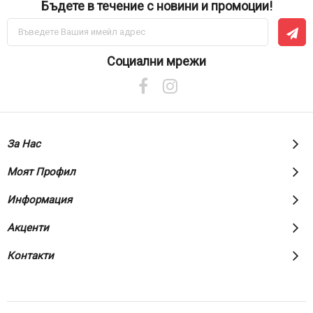
Бъдете в течение с новини и промоции!
Абонирай
се
за
нашия
Социални мрежи
е-
бюлетин:
За Нас
Моят Профил
Информация
Акценти
Контакти