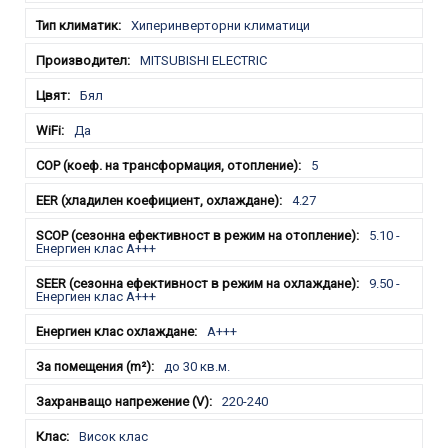
Хиперинверторни климатици
MITSUBISHI ELECTRIC
Бял
Да
5
4.27
5.10 -
Енергиен клас A+++
9.50 -
Енергиен клас A+++
A+++
до 30 кв.м.
220-240
Висок клас