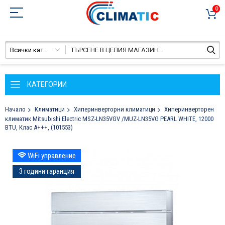
0
Всички категории
КАТЕГОРИИ
Начало
Климатици
Хиперинверторни климатици
Хиперинверторен
климатик Mitsubishi Electric MSZ-LN35VGV /MUZ-LN35VG PEARL WHITE, 12000
BTU, Клас A+++, (101553)
Преминете
WiFi управление
към
края
3 години гаранция
на
галерията
на
изображенията