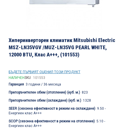
Преминете
към
Хиперинверторен климатик Mitsubishi Electric
началото
MSZ-LN35VGV /MUZ-LN35VG PEARL WHITE,
на
12000 BTU, Клас A+++, (101553)
галерия
със
снимки
БЪДЕТЕ ПЪРВИЯТ ОЦЕНИЛ ТОЗИ ПРОДУКТ
НАЛИЧЕН
SKU
101553
Гаранция
3 години / 36 месеца
Препоръчителен обем (отопление) (куб. м.)
823
Препоръчителен обем (охлаждане) (куб. м.)
1328
SEER (сезонна ефективност в режим на охлаждане)
9.50 -
Енергиен клас A+++
SCOP (сезонна ефективност в режим на отопление)
5.10 -
Енергиен клас A+++