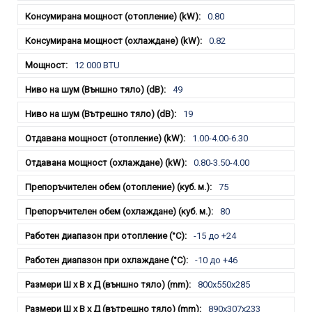
0.80
0.82
12 000 BTU
49
19
1.00-4.00-6.30
0.80-3.50-4.00
75
80
-15 до +24
-10 до +46
800x550x285
890x307x233