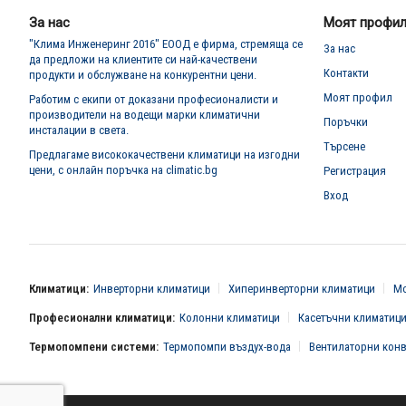
бюлетин:
За нас
Моят профи
"Клима Инженеринг 2016" ЕООД е фирма, стремяща се
За нас
да предложи на клиентите си най-качествени
Контакти
продукти и обслужване на конкурентни цени.
Моят профил
Работим с екипи от доказани професионалисти и
производители на водещи марки климатични
Поръчки
инсталации в света.
Търсене
Предлагаме висококачествени климатици на изгодни
цени, с онлайн поръчка на climatic.bg
Регистрация
Вход
Климатици:
Инверторни климатици
Хиперинверторни климатици
Мо
Професионални климатици:
Колонни климатици
Касетъчни климатиц
Термопомпени системи:
Термопомпи въздух-вода
Вентилаторни кон