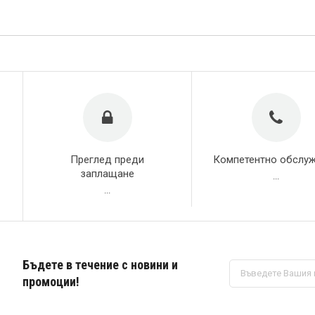
Преглед преди
Компетентно обслу
заплащане
...
...
Бъдете в течение с новини и
Абонирай
се
промоции!
за
нашия
е-