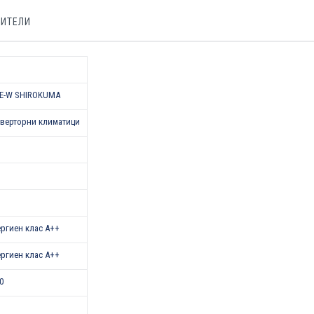
БИТЕЛИ
E-W SHIROKUMA
верторни климатици
нергиен клас A++
нергиен клас A++
0