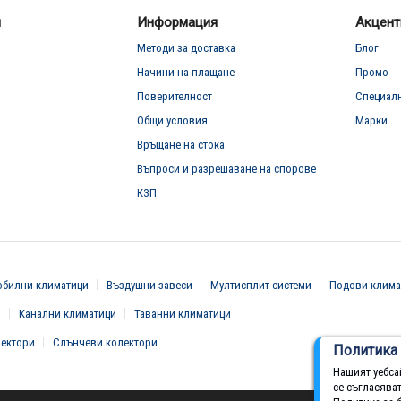
л
Информация
Акцент
Методи за доставка
Блог
Начини на плащане
Промо
Поверителност
Специал
Общи условия
Марки
Връщане на стока
Въпроси и разрешаване на спорове
КЗП
билни климатици
Въздушни завеси
Мултисплит системи
Подови клима
и
Канални климатици
Таванни климатици
вектори
Слънчеви колектори
Политика 
Нашият уебса
се съгласява