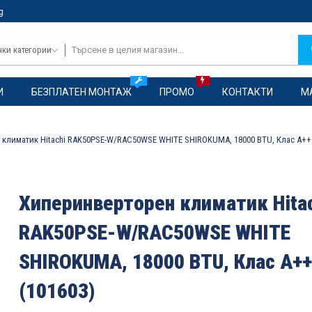
g
чки категории
И
БЕЗПЛАТЕН МОНТАЖ
ПРОМО
КОНТАКТИ
М
климатик Hitachi RAK50PSE-W/RAC50WSE WHITE SHIROKUMA, 18000 BTU, Клас A+++
Хиперинверторен климатик Hita
RAK50PSE-W/RAC50WSE WHITE
SHIROKUMA, 18000 BTU, Клас A++
(101603)