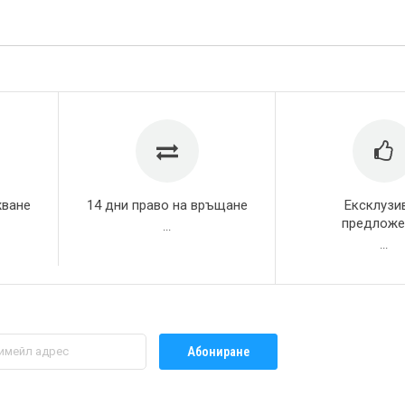
жване
14 дни право на връщане
Ексклузи
предложе
...
...
Абониране