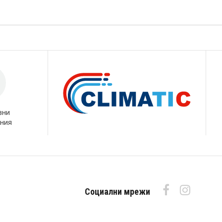
вни
ния
Социални мрежи