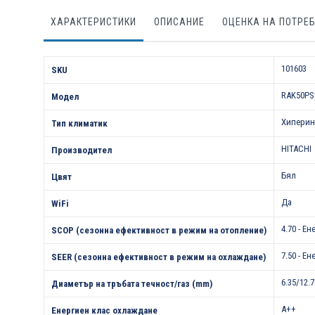
ХАРАКТЕРИСТИКИ
ОПИСАНИЕ
ОЦЕНКА НА ПОТРЕ
Характеристики
101603
SKU
RAK50PS
Модел
Хиперин
Тип климатик
HITACHI
Производител
Бял
Цвят
Да
WiFi
4.70 - Е
SCOP (сезонна ефективност в режим на отопление)
7.50 - Е
SEER (сезонна ефективност в режим на охлаждане)
6.35/12.7
Диаметър на тръбата течност/газ (mm)
A++
Енергиен клас охлаждане