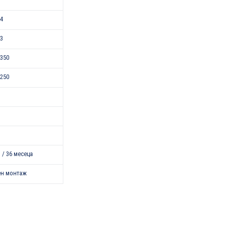
24
43
350
250
 / 36 месеца
ен монтаж