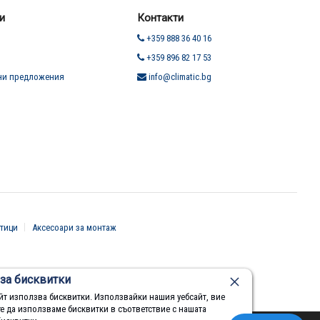
и
Контакти
+359 888 36 40 16
+359 896 82 17 53
ни предложения
info@climatic.bg
тици
Аксесоари за монтаж
за бисквитки
йт използва бисквитки. Използвайки нашия уебсайт, вие
те да използваме бисквитки в съответствие с нашата