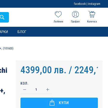
facebook
|
instagram
Любими
Профил
Количка
АРКИ
БЛОГ
, (101603)
4399,00 лв. / 2249,17
chi
КОЛ.
+,
КУПИ