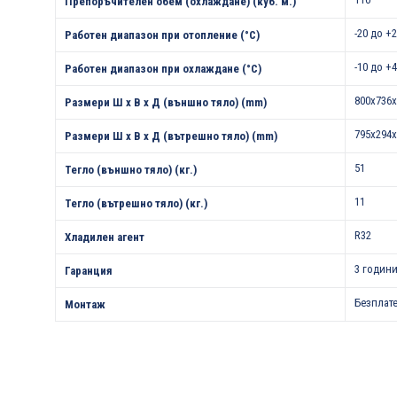
Препоръчителен обем (охлаждане) (куб. м.)
-20 до +
Работен диапазон при отопление (°С)
-10 до +
Работен диапазон при охлаждане (°С)
800x736x
Размери Ш х В х Д (външно тяло) (mm)
795x294x
Размери Ш х В х Д (вътрешно тяло) (mm)
51
Тегло (външно тяло) (кг.)
11
Тегло (вътрешно тяло) (кг.)
R32
Хладилен агент
3 години
Гаранция
Безплат
Монтаж