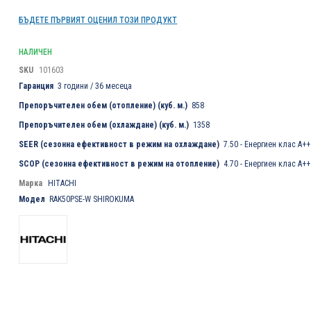
БЪДЕТЕ ПЪРВИЯТ ОЦЕНИЛ ТОЗИ ПРОДУКТ
НАЛИЧЕН
SKU
101603
Гаранция
3 години / 36 месеца
Препоръчителен обем (отопление) (куб. м.)
858
Препоръчителен обем (охлаждане) (куб. м.)
1358
SEER (сезонна ефективност в режим на охлаждане)
7.50 - Енергиен клас A++
SCOP (сезонна ефективност в режим на отопление)
4.70 - Енергиен клас A++
Марка
HITACHI
Модел
RAK50PSE-W SHIROKUMA