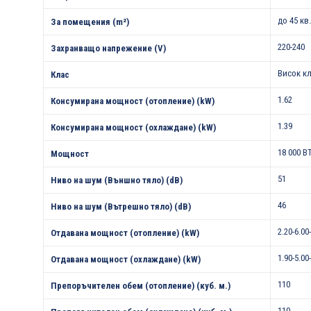
до 45 кв
За помещения (m²)
220-240
Захранващо напрежение (V)
Висок к
Клас
1.62
Консумирана мощност (отопление) (kW)
1.39
Консумирана мощност (охлаждане) (kW)
18 000 B
Мощност
51
Ниво на шум (Външно тяло) (dB)
46
Ниво на шум (Вътрешно тяло) (dB)
2.20-6.00
Отдавана мощност (отопление) (kW)
1.90-5.00
Отдавана мощност (охлаждане) (kW)
110
Препоръчителен обем (отопление) (куб. м.)
110