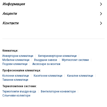
Информация
Акценти
Контакти
Климатици:
Инверторни климатици
Хиперинверторни климатици
Мобилни климатици
Въздушни завеси
Мултисплит системи
Подови климатици
Аксесоари за монтаж
Професионални климатици:
Колонни климатици
Касетъчни климатици
Канални климатици
Таванни климатици
Термопомпени системи:
Термопомпи въздух-вода
Вентилаторни конвектори
Слънчеви колектори