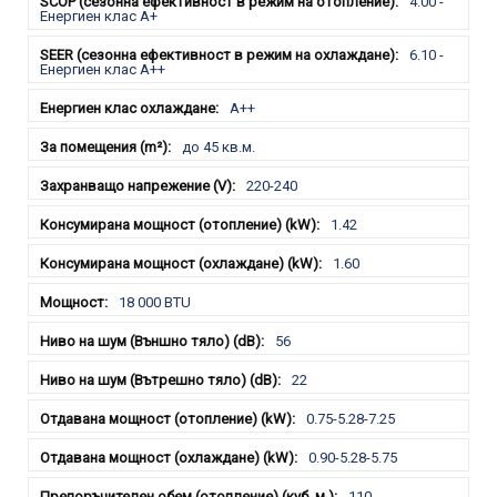
4.00 -
Енергиен клас A+
6.10 -
Енергиен клас A++
A++
до 45 кв.м.
220-240
1.42
1.60
18 000 BTU
56
22
0.75-5.28-7.25
0.90-5.28-5.75
110