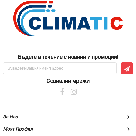
Бъдете в течение с новини и промоции!
Абонирай
се
за
нашия
Социални мрежи
е-
бюлетин:
За Нас
Моят Профил