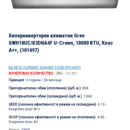
Преминете
към
Хиперинверторен климатик Gree
началото
GWH18UC/K3DNA4F U-Crown, 18000 BTU, Клас
на
A++, (101497)
галерия
със
снимки
БЪДЕТЕ ПЪРВИЯТ ОЦЕНИЛ ТОЗИ ПРОДУКТ
ИЗЧЕРПАНО КОЛИЧЕСТВО
SKU
101497
Гаранция
3 години / 36 месеца
Препоръчителен обем (отопление) (куб. м.)
858
Препоръчителен обем (охлаждане) (куб. м.)
1368
SEER (сезонна ефективност в режим на охлаждане)
6.10 -
Енергиен клас A++
SCOP (сезонна ефективност в режим на отопление)
4.00 -
Енергиен клас A+
Марка
GREE