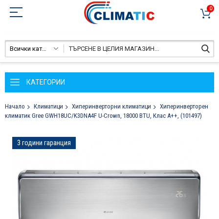
0
Всички категории
КАТЕГОРИИ
Начало
Климатици
Хиперинверторни климатици
Хиперинверторен
климатик Gree GWH18UC/K3DNA4F U-Crown, 18000 BTU, Клас A++, (101497)
Преминете
3 години гаранция
към
края
на
галерията
на
изображенията