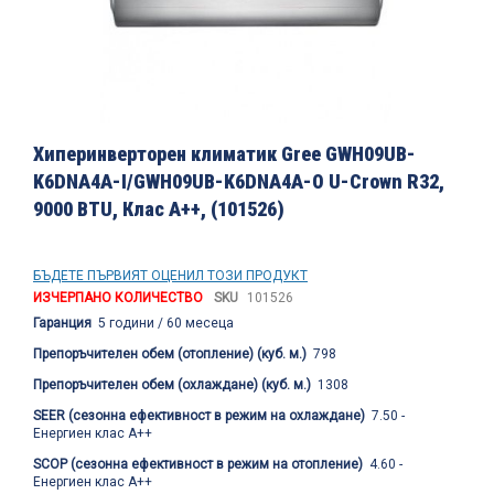
Преминете
към
Хиперинверторен климатик Gree GWH09UB-
началото
K6DNA4A-I/GWH09UB-K6DNA4A-O U-Crown R32,
на
9000 BTU, Клас A++, (101526)
галерия
със
снимки
БЪДЕТЕ ПЪРВИЯТ ОЦЕНИЛ ТОЗИ ПРОДУКТ
ИЗЧЕРПАНО КОЛИЧЕСТВО
SKU
101526
Гаранция
5 години / 60 месеца
Препоръчителен обем (отопление) (куб. м.)
798
Препоръчителен обем (охлаждане) (куб. м.)
1308
SEER (сезонна ефективност в режим на охлаждане)
7.50 -
Енергиен клас A++
SCOP (сезонна ефективност в режим на отопление)
4.60 -
Енергиен клас A++