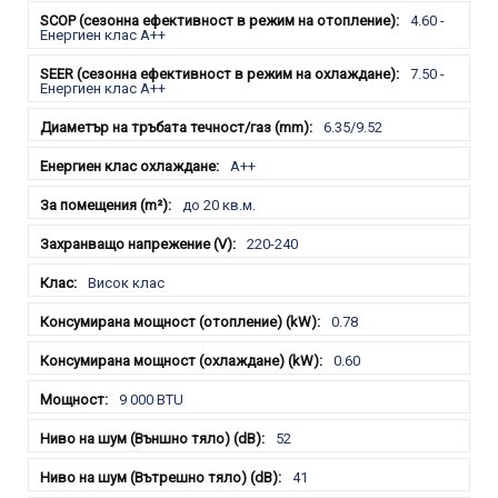
4.60 -
Енергиен клас A++
7.50 -
Енергиен клас A++
6.35/9.52
A++
до 20 кв.м.
220-240
Висок клас
0.78
0.60
9 000 BTU
52
41