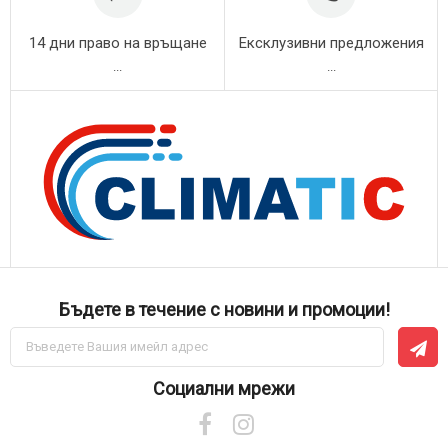
14 дни право на връщане
Ексклузивни предложения
...
...
Бъдете в течение с новини и промоции!
Абонирай
се
за
нашия
Социални мрежи
е-
бюлетин: