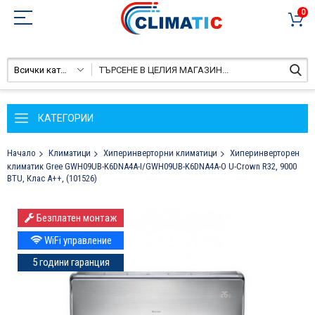
0
Всички категории
КАТЕГОРИИ
Начало
Климатици
Хиперинверторни климатици
Хиперинверторен
климатик Gree GWH09UB-K6DNA4A-I/GWH09UB-K6DNA4A-O U-Crown R32, 9000
BTU, Клас A++, (101526)
Преминете
Безплатен монтаж
към
края
WiFi управление
на
5 години гаранция
галерията
на
изображенията