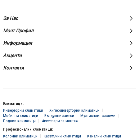
За Нас
Моят Профил
Информация
Акценти
Контакти
Климатици:
Инверторни климатици
Хиперинверторни климатици
Мобилни климатици
Въздушни завеси
Мултисплит системи
Подови климатици
Аксесоари за монтаж
Професионални климатици:
Колонни климатици
Касетъчни климатици
Канални климатици