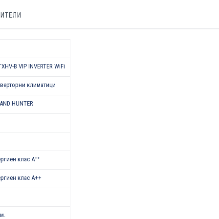
БИТЕЛИ
XHV-B VIP INVERTER WiFi
верторни климатици
AND HUNTER
нергиен клас Aᐩᐩ
нергиен клас A++
.м.