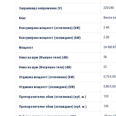
220-240
Захранващо напрежение (V)
Висок к
Клас
2.40
Консумирана мощност (отопление) (kW)
2.00
Консумирана мощност (охлаждане) (kW)
24 000 B
Мощност
56
Ниво на шум (Външно тяло) (dB)
22
Ниво на шум (Вътрешно тяло) (dB)
0.75-5.30
Отдавана мощност (отопление) (kW)
0.85-5.30
Отдавана мощност (охлаждане) (kW)
120
Препоръчителен обем (отопление) (куб. м.)
130
Препоръчителен обем (охлаждане) (куб. м.)
-30 до +