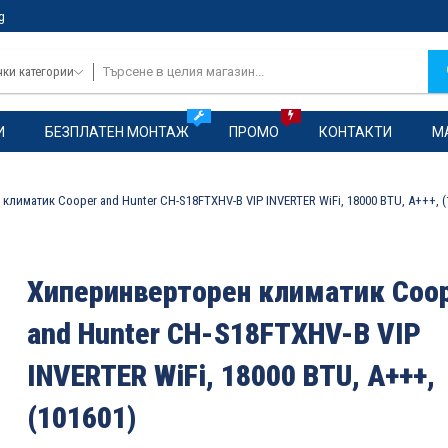
g
чки категории
И
БЕЗПЛАТЕН МОНТАЖ
ПРОМО
КОНТАКТИ
М
лиматик Cooper and Hunter CH-S18FTXHV-B VIP INVERTER WiFi, 18000 BTU, A+++, (
Хиперинверторен климатик Coo
and Hunter CH-S18FTXHV-B VIP
INVERTER WiFi, 18000 BTU, A+++,
(101601)