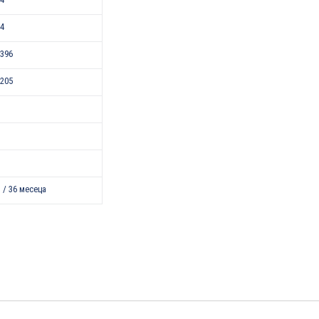
54
396
205
 / 36 месеца