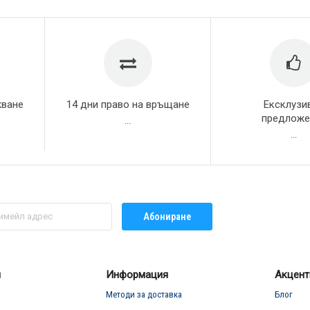
жване
14 дни право на връщане
Ексклузи
предложе
...
...
Абониране
л
Информация
Акцент
Методи за доставка
Блог