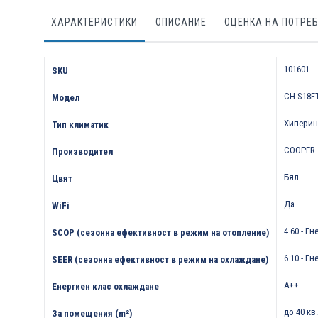
ХАРАКТЕРИСТИКИ
ОПИСАНИЕ
ОЦЕНКА НА ПОТРЕ
Характеристики
101601
SKU
CH-S18FT
Модел
Хиперин
Тип климатик
COOPER 
Производител
Бял
Цвят
Да
WiFi
4.60 - Е
SCOP (сезонна ефективност в режим на отопление)
6.10 - Е
SEER (сезонна ефективност в режим на охлаждане)
A++
Енергиен клас охлаждане
до 40 кв
За помещения (m²)