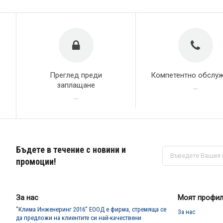
Преглед преди
Компетентно обслу
заплащане
...
...
Бъдете в течение с новини и
Абонирай
се
промоции!
за
нашия
е-
бюлетин:
За нас
Моят профи
"Клима Инженеринг 2016" ЕООД е фирма, стремяща се
За нас
да предложи на клиентите си най-качествени