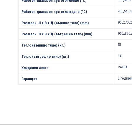
Работен диапазон при отопление (°С)
-18 до +
Работен диапазон при охлаждане (°С)
965x700x
Размери Ш х В х Д (външно тяло) (mm)
960x320x
Размери Ш х В х Д (вътрешно тяло) (mm)
51
Тегло (външно тяло) (кг.)
14
Тегло (вътрешно тяло) (кг.)
R410A
Хладилен агент
3 години
Гаранция