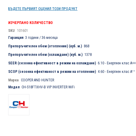
БЪДЕТЕ ПЪРВИЯТ ОЦЕНИЛ ТОЗИ ПРОДУКТ
ИЗЧЕРПАНО КОЛИЧЕСТВО
SKU
101601
Гаранция
3 години / 36 месеца
Препоръчителен обем (отопление) (куб. м.)
868
Препоръчителен обем (охлаждане) (куб. м.)
1378
SEER (сезонна ефективност в режим на охлаждане)
6.10 - Енергиен клас A++
SCOP (сезонна ефективност в режим на отопление)
4.60 - Енергиен клас Aᐩᐩ
Марка
COOPER AND HUNTER
Модел
CH-S18FTXHV-B VIP INVERTER WiFi